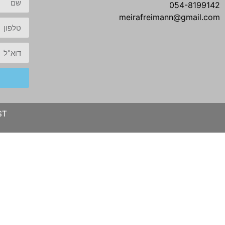
054-8199142
meirafreimann@gmail.com
 |